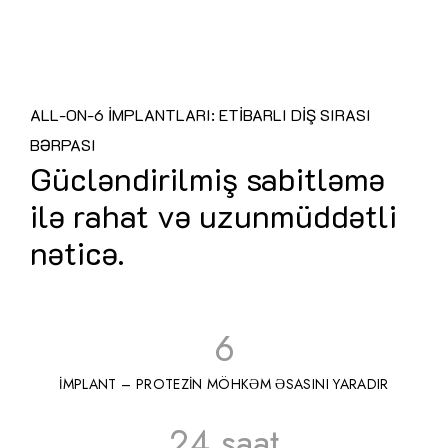
ALL-ON-6 İMPLANTLARI: ETİBARLI DİŞ SIRASI
BƏRPASI
Gücləndirilmiş sabitləmə
ilə rahat və uzunmüddətli
nəticə.
6
İMPLANT – PROTEZİN MÖHKƏM ƏSASINI YARADIR
24
saat