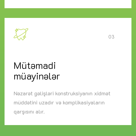
03
Mütəmadi
müayinələr
Nəzarət gəlişləri konstruksiyanın xidmət
müddətini uzadır və komplikasiyaların
qarşısını alır.
clinic@azdent.az
Azdent - next generation dentistry