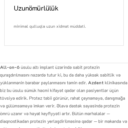
Uzunömürlülük
minimal qulluqla uzun xidmət müddəti.
All-on-6
üsulu altı implant üzərində sabit protezin
quraşdırılmasını nəzərdə tutur ki, bu da daha yüksək sabitlik və
yüklənmənin bərabər paylanmasını təmin edir.
Azdent
klinikasında
biz bu üsulu sümük həcmi kifayət qədər olan pasiyentlər üçün
tövsiyə edirik. Protez təbii görünür, rahat çeynəməyə, danışmağa
və gülümsəməyə imkan verir. Əlavə dəstək sayəsində protezin
ömrü uzanır və həyat keyfiyyəti artır. Bütün mərhələlər —
diaqnostikadan protezin yerləşdirilməsinə qədər — bir məkanda və