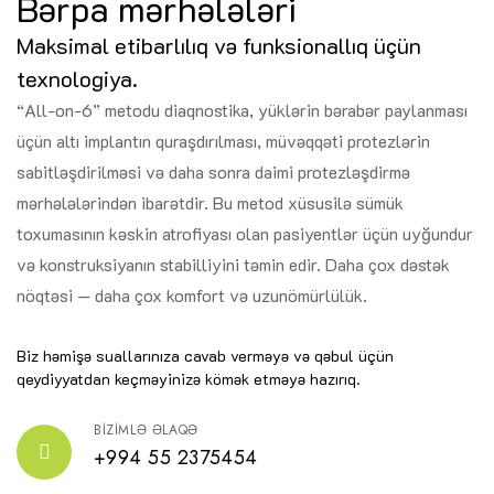
Bərpa mərhələləri
Maksimal etibarlılıq və funksionallıq üçün
texnologiya.
“All-on-6” metodu diaqnostika, yüklərin bərabər paylanması
üçün altı implantın quraşdırılması, müvəqqəti protezlərin
sabitləşdirilməsi və daha sonra daimi protezləşdirmə
mərhələlərindən ibarətdir. Bu metod xüsusilə sümük
toxumasının kəskin atrofiyası olan pasiyentlər üçün uyğundur
və konstruksiyanın stabilliyini təmin edir. Daha çox dəstək
nöqtəsi — daha çox komfort və uzunömürlülük.
Biz həmişə suallarınıza cavab verməyə və qəbul üçün
qeydiyyatdan keçməyinizə kömək etməyə hazırıq.
BİZİMLƏ ƏLAQƏ
+994 55 2375454