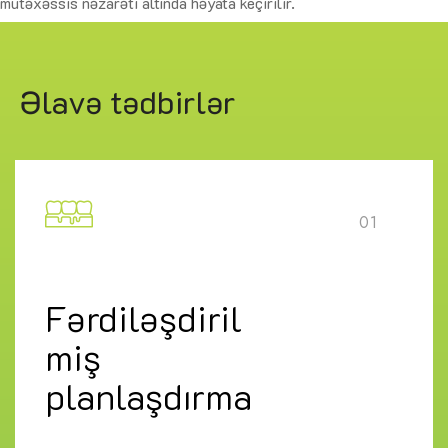
mütəxəssis nəzarəti altında həyata keçirilir.
Əlavə tədbirlər
01
Fərdiləşdiril
miş
planlaşdırma