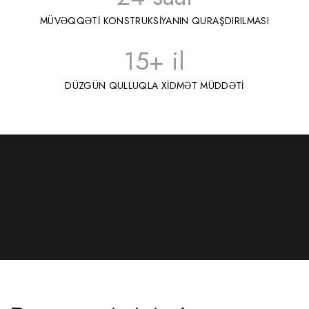
MÜVƏQQƏTİ KONSTRUKSİYANIN QURAŞDIRILMASI
15
+ il
DÜZGÜN QULLUQLA XİDMƏT MÜDDƏTİ